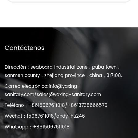
Contáctenos
Dirección：seaboard industrial zone，puba town，
sanmen county，zhejiang province，china，317108.
Correo electrónico:
info@yaxing-
sanitary.com
/
sales@yaxing-sanitary.com
Teléfono：+8615067611018/+8613738666570
Wechat：15067611018/andy-hu246
Whatsapp：+8615067611018