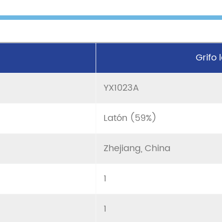
Grifo
YX1023A
Latón (59%)
Zhejiang, China
1
1