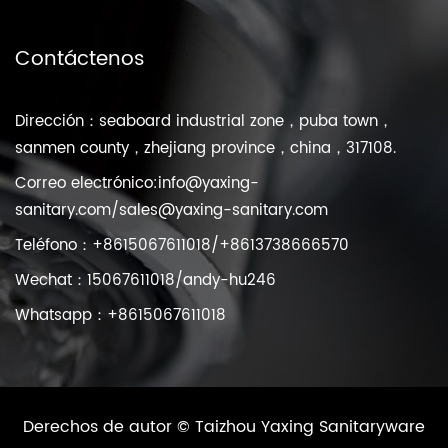
Contáctenos
Dirección：seaboard industrial zone，puba town，
sanmen county，zhejiang province，china，317108.
Correo electrónico:
info@yaxing-
sanitary.com
/
sales@yaxing-sanitary.com
Teléfono：+8615067611018/+8613738666570
Wechat：15067611018/andy-hu246
Whatsapp：+8615067611018
Derechos de autor ©
Taizhou Yaxing Sanitaryware