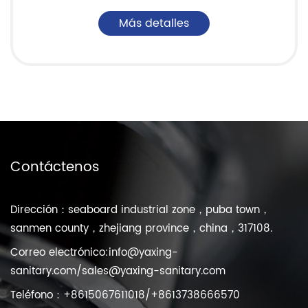
Más detalles
Contáctenos
Dirección：seaboard industrial zone，puba town，
sanmen county，zhejiang province，china，317108.
Correo electrónico:
info@yaxing-
sanitary.com
/
sales@yaxing-sanitary.com
Teléfono：+8615067611018/+8613738666570